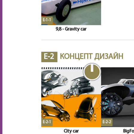
E-1-1
9,8 - Gravity car
E-2
КОНЦЕПТ ДИЗАЙН
E-2-1
E-2-2
City car
BigF