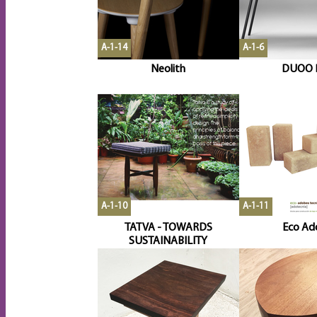
A-1-14
A-1-6
Neolith
DUOO 
A-1-10
A-1-11
TATVA - TOWARDS
Eco Ad
SUSTAINABILITY