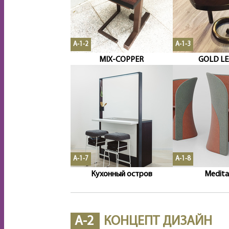
A-1-2
A-1-3
MIX-COPPER
GOLD LE
A-1-7
A-1-8
Кухонный остров
Medita
A-2
КОНЦЕПТ ДИЗАЙН