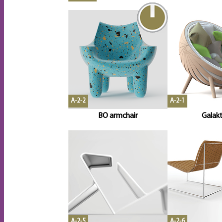
A-2-2
A-2-1
BO armchair
Galakt
A-2-5
A-2-6