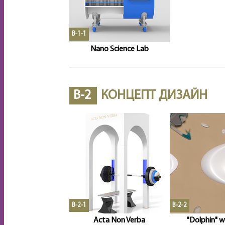
B-1-1
Nano Science Lab
B-2
КОНЦЕПТ ДИЗАЙН
B-2-1
B-2-2
Acta Non Verba
"Dolphin" w