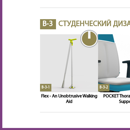
B-3
СТУДЕНЧЕСКИЙ ДИЗ
B-3-1
B-3-2
Flex - An Unobtrusive Walking
POCKET Thora
Aid
Supp