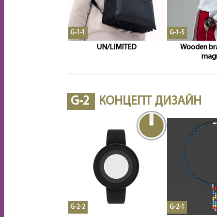
G-1-1
G-1-5
UN/LIMITED
Wooden bra
mag
G-2
КОНЦЕПТ ДИЗАЙН
G-2-2
G-2-1