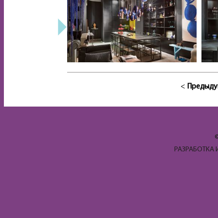
<
Предыду
РАЗРАБОТКА 