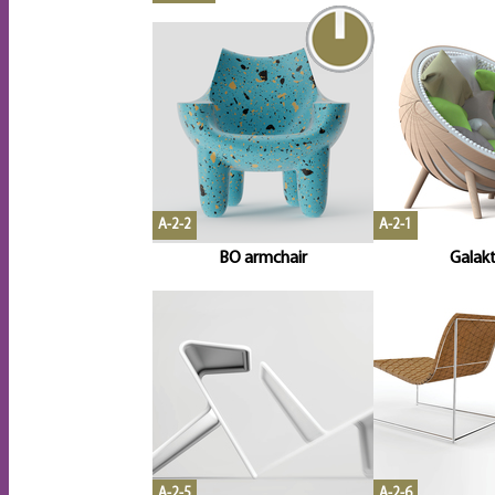
A-2-2
A-2-1
BO armchair
Galakt
A-2-5
A-2-6