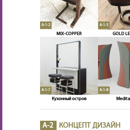
A-1-2
A-1-3
MIX-COPPER
GOLD LE
A-1-7
A-1-8
Кухонный остров
Medita
A-2
КОНЦЕПТ ДИЗАЙН