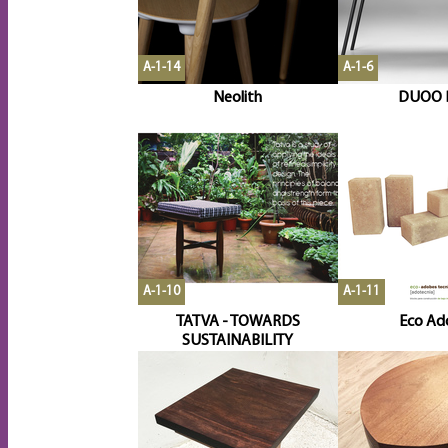
A-1-14
A-1-6
Neolith
DUOO 
A-1-10
A-1-11
TATVA - TOWARDS
Eco Ad
SUSTAINABILITY