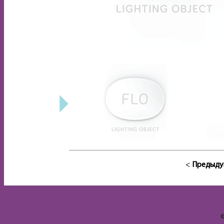
<
Предыду