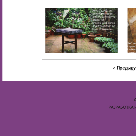
<
Предыду
РАЗРАБОТКА 